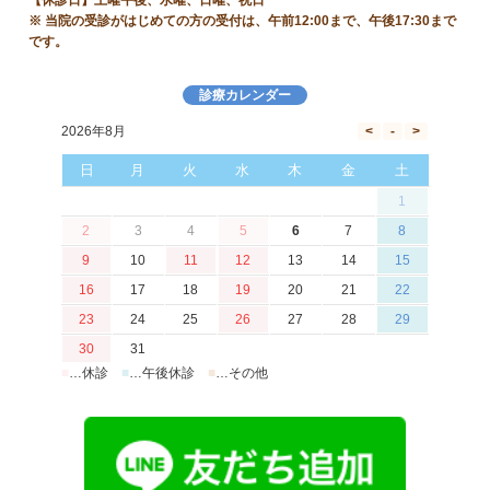
【休診日】土曜午後、水曜、日曜、祝日
※ 当院の受診がはじめての方の受付は、午前12:00まで、午後17:30まで
です。
診療カレンダー
2026年8月
日
月
火
水
木
金
土
1
2
3
4
5
6
7
8
9
10
11
12
13
14
15
16
17
18
19
20
21
22
23
24
25
26
27
28
29
30
31
■
…休診
■
…午後休診
■
…その他