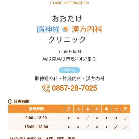
CLINIC INFORMATION
〒680-0904
鳥取県鳥取市晩稲437番３
診療科目
脳神経外科・神経内科・漢方内科
0857-28-7025
診療時間
診療時間
月
火
水
木
金
土
日
9:00～12:30
●
●
／
●
●
●
／
15:00～18:00
●
●
／
●
●
／
／